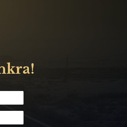
ánkra!